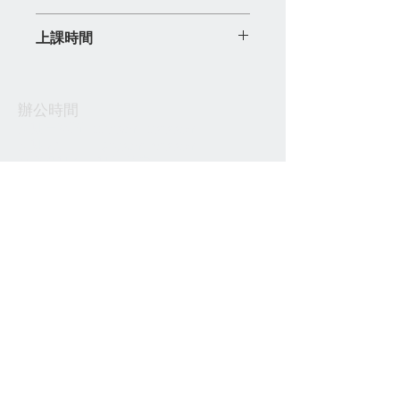
截止日期為課程開課前一星期。開班人
上課時間
數最低為 4 名。若人數不足，課程將會
自動順延。
上課時間 : 逢星期二及五 15:15-17:15
修讀日期 : 2026年7月17日 ~ 2026年8
教科書：本校自設教材 學習時數：26
辦公時間
月28日
小時 (需繳交教材費$100)
星期一至五 11:00am-10:00pm
全期學費 : $1625 x 2
星期六 9:30am-6:00pm
教材費 : $100(第一次收費會收取)
​公衆假期及星期日休息
開課日期 : 7月17日
地址
香港尖沙咀北京道71-77號誠信大廈6樓602 &
603室
Room 602 & 603, 6/F, Mary Building, 71-77
Peking Road,Tsim Sha Tsui, Kowloon, Hong
Kong
香港尖沙咀站
Web :
www.shin.edu.hk
E-mail :
info@shin.edu.hk
WhatsApp :
5921-8526
Tel: 2368-2689