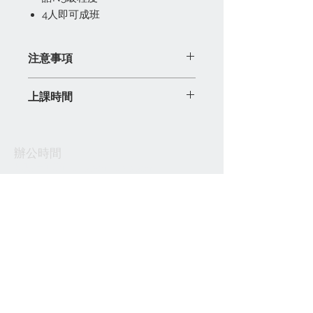
4人即可成班
注意事項
截止日期為課程開課前一星期。
上課時間
開班人數最低為
4
名。若人數不足，課
程將會自動順延。
上課時間 : 逢星期五 15:30 ~ 17:30
教科書：「大家的日本語」 初級
修讀日期 : 2026年8月21日 ~ 2027年1月
Ⅰ（N5級一至二）及初級Ⅱ（N5級
辦公時間
22日
三），每本優惠價$144
星期一至五 11:00am-10:00pm
毎月學費 : $1250 x 4
星期六 9:30am-6:00pm
(本次收費會同時收取教材費 : $100)
N5課程分為三部份【N5級 一 至 三】
​公衆假期及星期日休息
學習時數：每部份40小時
開課日期 : 8月21日
地址
學費：【N5級 Part 1 至 Part
香港尖沙咀北京道71-77號誠信大廈6樓602 &
3】$5,000 / 每部份 (每部份課程需繳
603室
交教材費$100)
Room 602 & 603, 6/F, Mary Building, 71-77
Peking Road,Tsim Sha Tsui, Kowloon, Hong
Kong
香港尖沙咀站
Web :
www.shin.edu.hk
E-mail :
info@shin.edu.hk