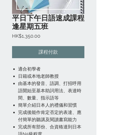
平日下午日語速成課程
逢星期五班
價
HK$1,350.00
格
課程付款
適合初學者
日籍或本地老師教授
由基本的發音、語調、打招呼用
語開始至基本助詞用法、表達時
間、數量、指示語等
簡單介紹日本人的禮儀和習慣
完成後能作肯定否定的表達、應
付簡單的聽講及閱讀書寫能力
完成所有部份、合資格達到日本
語N5級程度